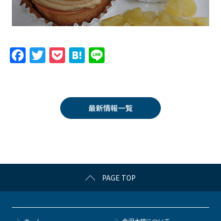
F
T
P
H
Li
a
w
o
at
n
c
itt
c
e
e
e
er
k
n
最新情報一覧
b
et
a
o
o
k
PAGE TOP
ホーム
金沢大学について