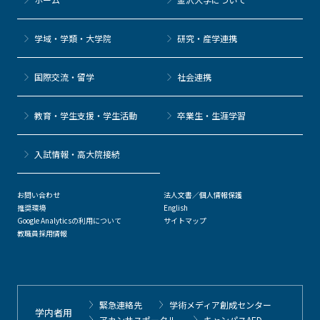
学域・学類・大学院
研究・産学連携
国際交流・留学
社会連携
教育・学生支援・学生活動
卒業生・生涯学習
⼊試情報・高大院接続
お問い合わせ
法人文書／個人情報保護
推奨環境
English
Google Analyticsの利用について
サイトマップ
教職員採用情報
緊急連絡先
学術メディア創成センター
学内者用
アカンサスポータル
キャンパスAED