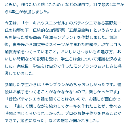
と思い，作りたいと感じたため」などの理由で，11学類の1年生か
ら4年生が参加しました。
今回は，「ケーキハウスエンゼル」のパティシエである裏野剣一
氏の指導の下，伝統的な加賀野菜「五郎島金時」というさつまい
もを使った看板商品「金澤モンブラン」を作製しました。調理
後，裏野氏から加賀野菜スイーツが生まれた経緯や，現在は自ら
加賀野菜をつくっていること，おいしいさつまいもの選び方，お
いしい時期などの説明を受け，学生らは食について知識を深めま
した。完成後，学生らは自分で作ったモンブランのおいしさに感
激していました。
参加した学生からは「モンブランがめちゃおいしかったです。普
段はお菓子をつくることがなかなかないので，楽しかったです」
「普段パティシエの話を聞くことはないので，お話しが面白かっ
た」「楽しく話しながら協力してケーキを作れたことが，食べる
時間と同じくらいうれしかった。プロのお菓子作りを見ることが
できて，勉強になった」などの感想が聞かれました。