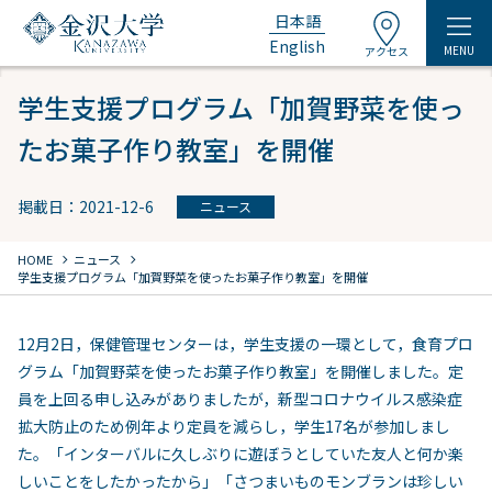
日本語
English
MENU
アクセス
学生支援プログラム「加賀野菜を使っ
たお菓子作り教室」を開催
掲載日：2021-12-6
ニュース
chevron_right
chevron_right
HOME
ニュース
学生支援プログラム「加賀野菜を使ったお菓子作り教室」を開催
12月2日，保健管理センターは，学生支援の一環として，食育プロ
グラム「加賀野菜を使ったお菓子作り教室」を開催しました。定
員を上回る申し込みがありましたが，新型コロナウイルス感染症
拡大防止のため例年より定員を減らし，学生17名が参加しまし
た。「インターバルに久しぶりに遊ぼうとしていた友人と何か楽
しいことをしたかったから」「さつまいものモンブランは珍しい