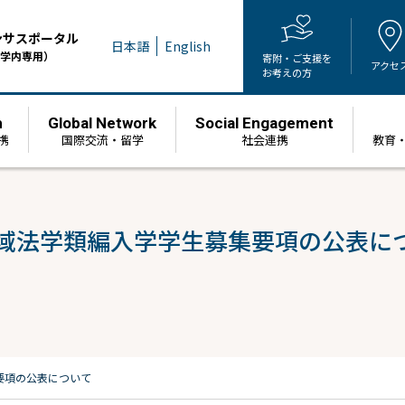
ンサスポータル
日本語
English
学内専用）
寄附・ご支援を
アクセ
お考えの方
h
Global Network
Social Engagement
携
国際交流・留学
社会連携
教育
学域法学類編入学学生募集要項の公表に
要項の公表について