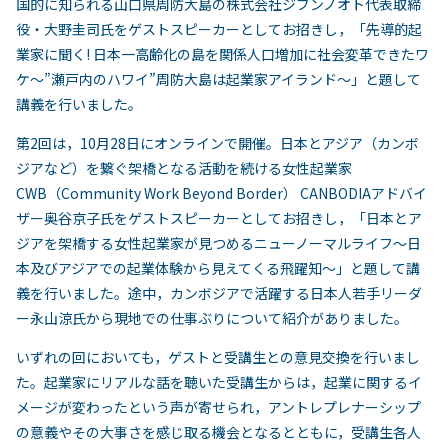
国的に知られる山口県周防大島の株式会社ジブンノオト代表取締
役・大野圭司氏をゲストスピーカーとしてお招きし，「先導的起
業家に聞く! 日本一高齢化の島を関係人口増加に社会変革できたワ
ケ～”瀬戸内のハワイ”周防大島は起業家アイランド～」と題して
講義を行いました。
第2回は，10月28日にオンラインで開催。日本とアジア（カンボ
ジアなど）を繋ぐ架橋となる活動を続ける女性起業家
CWB（Community Work Beyond Border） CANBODIAアドバイ
ザー奥谷京子氏をゲストスピーカーとしてお招きし，「日本とア
ジアを架橋する女性起業家が見つめるニューノーマルライフ～日
本及びアジアでの起業体験から見えてくる飛躍知～」と題して講
義を行いました。途中，カンボジアで活躍する日本人若手リーダ
ー永山涼氏から現地での仕事ぶりについて紹介がありました。
いずれの回においても，ゲストと受講生との意見交換を行いまし
た。起業家にリアルな話を聴いた受講生からは，起業に関するイ
メージが変わったという声が寄せられ，アントレプレナーシップ
の意義やその大事さを感じ取る機会となるとともに，受講生各人