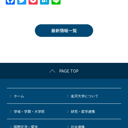
F
T
P
H
Li
a
w
o
at
n
c
itt
c
e
e
e
er
k
n
最新情報一覧
b
et
a
o
o
k
PAGE TOP
ホーム
金沢大学について
学域・学類・大学院
研究・産学連携
国際交流・留学
社会連携