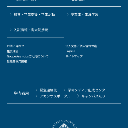
教育・学生支援・学生活動
卒業生・生涯学習
⼊試情報・高大院接続
お問い合わせ
法人文書／個人情報保護
推奨環境
English
Google Analyticsの利用について
サイトマップ
教職員採用情報
緊急連絡先
学術メディア創成センター
学内者用
アカンサスポータル
キャンパスAED