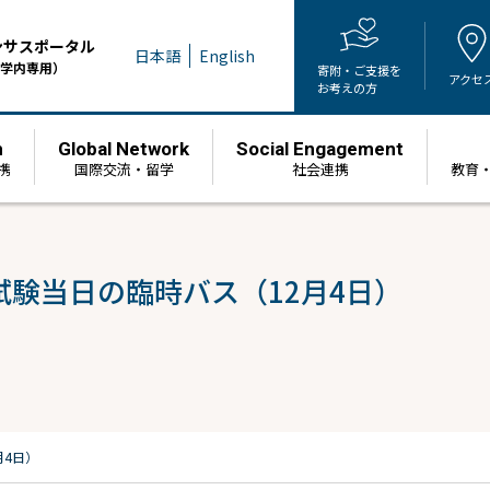
ンサスポータル
日本語
English
学内専用）
寄附・ご支援を
アクセ
お考えの方
h
Global Network
Social Engagement
携
国際交流・留学
社会連携
教育
試験当日の臨時バス（12月4日）
月4日）