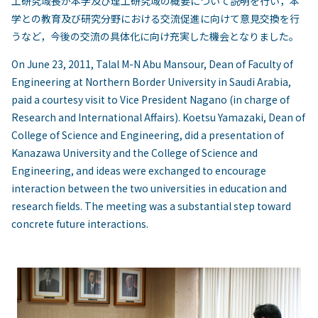
工研究域長が本学及び理工研究域の概要について説明を行い，本
学との教育及び研究分野における交流促進に向けて意見交換を行
うなど，今後の交流の具体化に向け充実した機会となりました。
On June 23, 2011, Talal M-N Abu Mansour, Dean of Faculty of
Engineering at Northern Border University in Saudi Arabia,
paid a courtesy visit to Vice President Nagano (in charge of
Research and International Affairs). Koetsu Yamazaki, Dean of
College of Science and Engineering, did a presentation of
Kanazawa University and the College of Science and
Engineering, and ideas were exchanged to encourage
interaction between the two universities in education and
research fields. The meeting was a substantial step toward
concrete future interactions.