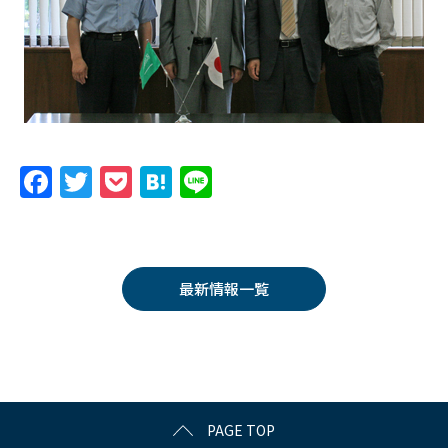
F
T
P
H
Li
a
w
o
at
n
c
itt
c
e
e
e
er
k
n
最新情報一覧
b
et
a
o
o
k
PAGE TOP