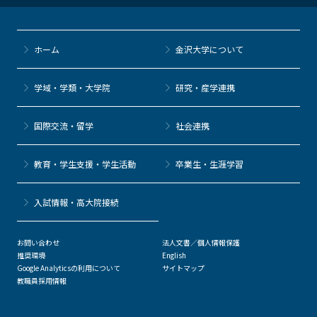
ホーム
金沢大学について
学域・学類・大学院
研究・産学連携
国際交流・留学
社会連携
教育・学生支援・学生活動
卒業生・生涯学習
⼊試情報・高大院接続
お問い合わせ
法人文書／個人情報保護
推奨環境
English
Google Analyticsの利用について
サイトマップ
教職員採用情報