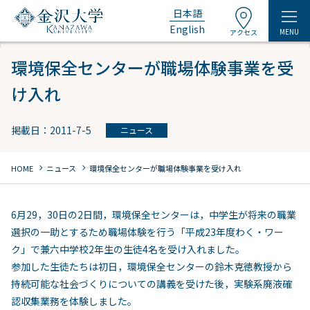
日本語
English
MENU
アクセス
環境保全センターが職場体験事業を受
け入れ
掲載日：2011-7-5
ニュース
chevron_right
chevron_right
HOME
ニュース
環境保全センターが職場体験事業を受け入れ
6月29，30日の2日間，環境保全センターは，中学生が将来の職業
選択の一助とするため職場体験を行う「平成23年度わく・ワー
ク」で兼六中学校2年生の生徒4名を受け入れました。
参加した生徒たちは初日，環境保全センターの鈴木克徳教授から
持続可能な社会づくりについての講義を受けた後，実験系廃液確
認収集業務を体験しました。