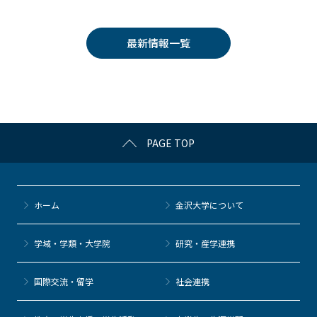
c
itt
c
e
e
e
er
k
n
最新情報一覧
b
et
a
o
o
k
PAGE TOP
ホーム
金沢大学について
学域・学類・大学院
研究・産学連携
国際交流・留学
社会連携