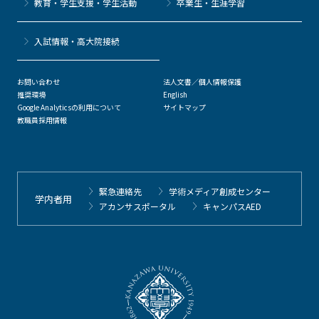
教育・学生支援・学生活動
卒業生・生涯学習
⼊試情報・高大院接続
お問い合わせ
法人文書／個人情報保護
推奨環境
English
Google Analyticsの利用について
サイトマップ
教職員採用情報
緊急連絡先
学術メディア創成センター
学内者用
アカンサスポータル
キャンパスAED