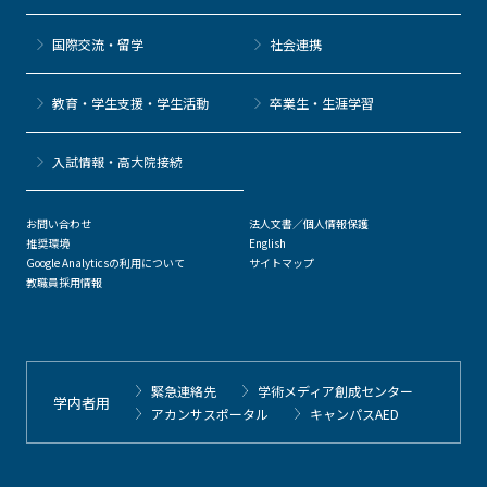
国際交流・留学
社会連携
教育・学生支援・学生活動
卒業生・生涯学習
⼊試情報・高大院接続
お問い合わせ
法人文書／個人情報保護
推奨環境
English
Google Analyticsの利用について
サイトマップ
教職員採用情報
緊急連絡先
学術メディア創成センター
学内者用
アカンサスポータル
キャンパスAED