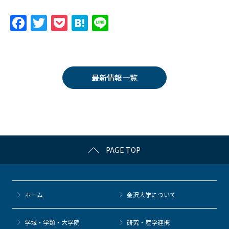
F
T
P
H
Li
a
w
o
at
n
c
itt
c
e
e
e
er
k
n
最新情報一覧
b
et
a
o
o
k
PAGE TOP
ホーム
金沢大学について
学域・学類・大学院
研究・産学連携