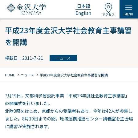
日本語
English
MENU
アクセス
平成23年度金沢大学社会教育主事講習
を開講
掲載日：2011-7-21
ニュース
chevron_right
chevron_right
HOME
ニュース
平成23年度金沢大学社会教育主事講習を開講
7月19日，文部科学省委託事業「平成23年度社会教育主事講習」
の開講式を行いました。
北陸3県をはじめ，京都からの受講者もあり，今年は42人が参集し
ました。8月19日までの間，地域連携推進センター講義室を主会場
に講習が実施されます。