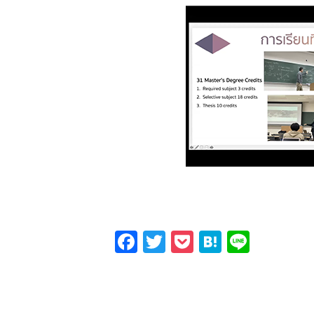
Facebook
Twitter
Pocket
Hatena
Line