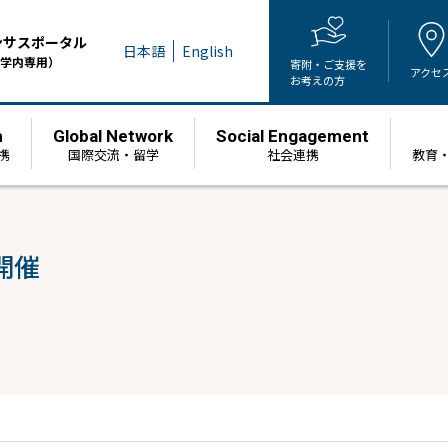
ンサスポータル
日本語
English
学内専用）
寄附・ご支援を
アクセ
お考えの方
h
Global Network
Social Engagement
携
国際交流・留学
社会連携
教育
開催