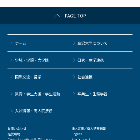
k
PAGE TOP
ホーム
金沢大学について
学域・学類・大学院
研究・産学連携
国際交流・留学
社会連携
教育・学生支援・学生活動
卒業生・生涯学習
⼊試情報・高大院接続
お問い合わせ
法人文書／個人情報保護
推奨環境
English
Google Analyticsの利用について
サイトマップ