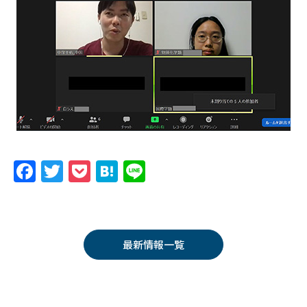
F
T
P
H
Li
a
w
o
at
n
c
itt
c
e
e
e
er
k
n
最新情報一覧
b
et
a
o
o