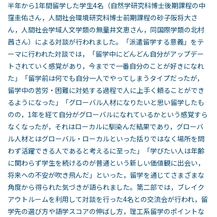
半年から1年間留学した学生4名（自然学研究科博士後期課程の中
窪圭佑さん，人間社会環境研究科博士前期課程の砂子阪将大さ
ん，人間社会学域人文学類の無量井文恵さん，同国際学類の北村
茜さん）による対談が行われました。「派遣留学する意義」をテ
ーマに行われた対談では，「留学中にどんどん自分がアップデー
トされていく感覚があり，今までで一番自分のことが好きになれ
た」「留学前は何でも自分一人でやってしまうタイプだったが，
留学中の苦労・困難に対処する過程で人に上手く頼ることができ
るようになった」「グローバル人材になりたいと思い留学したも
のの，1年を経て自分がグローバルになれているかという感覚すら
なくなったが，それはローカルに馴染んだ結果であり，グローバ
ル人材とはグローバル・ローカルといった括りではなく場所を問
わず活躍できる人であると考えるに至った」「学びたい人は年齢
に関わらず学生を続けるのが普通という新しい価値観に出会い，
将来への不安が吹き飛んだ」といった，留学を通じてさまざまな
角度から得られた気づきが語られました。第二部では，ブレイク
アウトルームを利用して対談を行った4名との交流会が行われ，留
学先の選び方や語学スコアの伸ばし方，理工系留学のポイントな