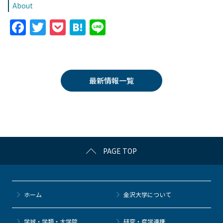
About
F
T
P
H
Li
a
w
o
at
n
c
itt
c
e
e
e
er
k
n
最新情報一覧
b
et
a
o
o
k
PAGE TOP
ホーム
金沢大学について
学域・学類・大学院
研究・産学連携