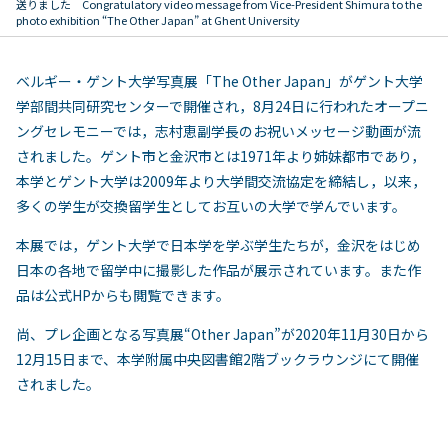
送りました Congratulatory video message from Vice-President Shimura to the
photo exhibition “The Other Japan” at Ghent University
ベルギー・ゲント大学写真展「The Other Japan」がゲント大学
学部間共同研究センターで開催され，8月24日に行われたオープニ
ングセレモニーでは，志村恵副学長のお祝いメッセージ動画が流
されました。ゲント市と金沢市とは1971年より姉妹都市であり，
本学とゲント大学は2009年より大学間交流協定を締結し，以来，
多くの学生が交換留学生としてお互いの大学で学んでいます。
本展では，ゲント大学で日本学を学ぶ学生たちが，金沢をはじめ
日本の各地で留学中に撮影した作品が展示されています。また作
品は公式HPからも閲覧できます。
尚、プレ企画となる写真展“Other Japan”が2020年11月30日から
12月15日まで、本学附属中央図書館2階ブックラウンジにて開催
されました。