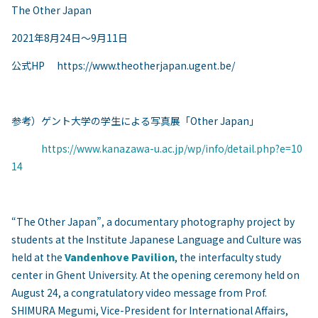
The Other Japan
2021年8月24日～9月11日
公式HP https://www.theotherjapan.ugent.be/
参考）ゲント大学の学生による写真展「Other Japan」
https://www.kanazawa-u.ac.jp/wp/info/detail.php?e=10
14
“The Other Japan”, a documentary photography project by
students at the Institute Japanese Language and Culture was
held at the
Vandenhove Pavilion
, the interfaculty study
center in Ghent University. At the opening ceremony held on
August 24, a congratulatory video message from Prof.
SHIMURA Megumi, Vice-President for International Affairs,