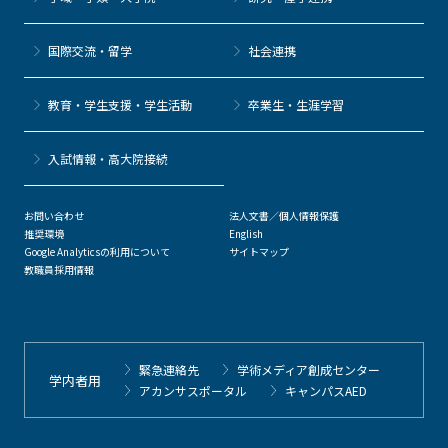
国際交流・留学
社会連携
教育・学生支援・学生活動
卒業生・生涯学習
⼊試情報・高大院接続
お問い合わせ
法人文書／個人情報保護
推奨環境
English
Google Analyticsの利用について
サイトマップ
教職員採用情報
緊急連絡先
学術メディア創成センター
学内者用
アカンサスポータル
キャンパスAED