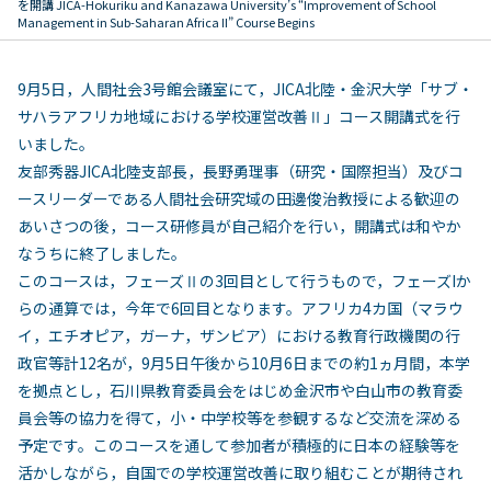
を開講 JICA-Hokuriku and Kanazawa University’s “Improvement of School
Management in Sub-Saharan Africa II” Course Begins
9月5日，人間社会3号館会議室にて，JICA北陸・金沢大学「サブ・
サハラアフリカ地域における学校運営改善Ⅱ」コース開講式を行
いました。
友部秀器JICA北陸支部長，長野勇理事（研究・国際担当）及びコ
ースリーダーである人間社会研究域の田邊俊治教授による歓迎の
あいさつの後，コース研修員が自己紹介を行い，開講式は和やか
なうちに終了しました。
このコースは，フェーズⅡの3回目として行うもので，フェーズIか
らの通算では，今年で6回目となります。アフリカ4カ国（マラウ
イ，エチオピア，ガーナ，ザンビア）における教育行政機関の行
政官等計12名が，9月5日午後から10月6日までの約1ヵ月間，本学
を拠点とし，石川県教育委員会をはじめ金沢市や白山市の教育委
員会等の協力を得て，小・中学校等を参観するなど交流を深める
予定です。このコースを通して参加者が積極的に日本の経験等を
活かしながら，自国での学校運営改善に取り組むことが期待され