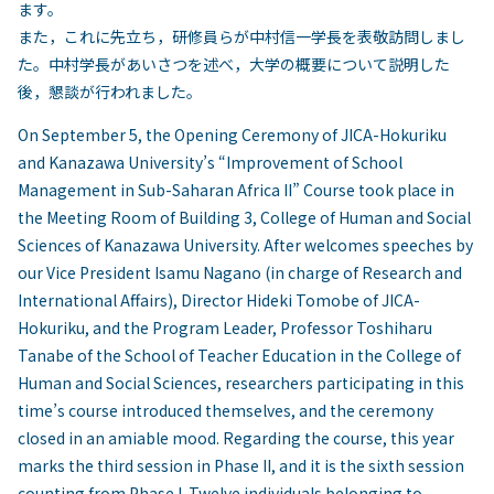
ます。
また，これに先立ち，研修員らが中村信一学長を表敬訪問しまし
た。中村学長があいさつを述べ，大学の概要について説明した
後，懇談が行われました。
On September 5, the Opening Ceremony of JICA-Hokuriku
and Kanazawa University’s “Improvement of School
Management in Sub-Saharan Africa II” Course took place in
the Meeting Room of Building 3, College of Human and Social
Sciences of Kanazawa University. After welcomes speeches by
our Vice President Isamu Nagano (in charge of Research and
International Affairs), Director Hideki Tomobe of JICA-
Hokuriku, and the Program Leader, Professor Toshiharu
Tanabe of the School of Teacher Education in the College of
Human and Social Sciences, researchers participating in this
time’s course introduced themselves, and the ceremony
closed in an amiable mood. Regarding the course, this year
marks the third session in Phase II, and it is the sixth session
counting from Phase I. Twelve individuals belonging to