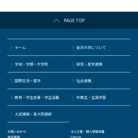
o
k
PAGE TOP
ホーム
金沢大学について
学域・学類・大学院
研究・産学連携
国際交流・留学
社会連携
教育・学生支援・学生活動
卒業生・生涯学習
⼊試情報・高大院接続
お問い合わせ
法人文書／個人情報保護
推奨環境
English