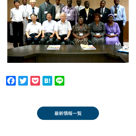
F
T
P
H
Li
a
w
o
at
n
c
itt
c
e
e
e
er
k
n
最新情報一覧
b
et
a
o