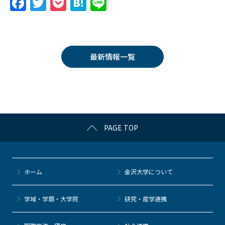
F
T
P
H
Li
a
w
o
at
n
c
itt
c
e
e
e
er
k
n
最新情報一覧
b
et
a
o
o
k
PAGE TOP
ホーム
金沢大学について
学域・学類・大学院
研究・産学連携