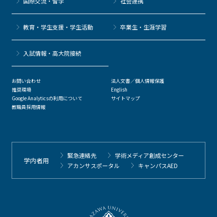
国際交流・留学
社会連携
教育・学生支援・学生活動
卒業生・生涯学習
⼊試情報・高大院接続
お問い合わせ
法人文書／個人情報保護
推奨環境
English
Google Analyticsの利用について
サイトマップ
教職員採用情報
緊急連絡先
学術メディア創成センター
学内者用
アカンサスポータル
キャンパスAED