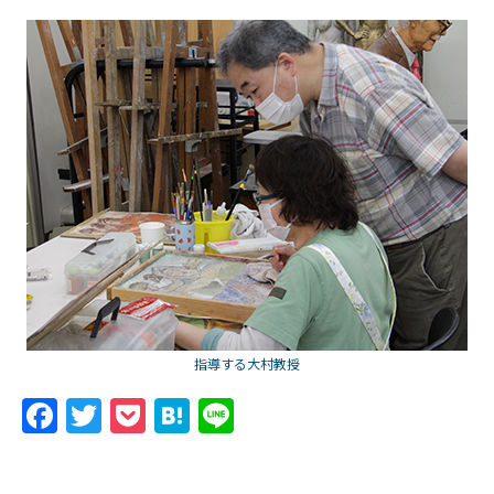
指導する大村教授
F
T
P
H
Li
a
w
o
at
n
c
itt
c
e
e