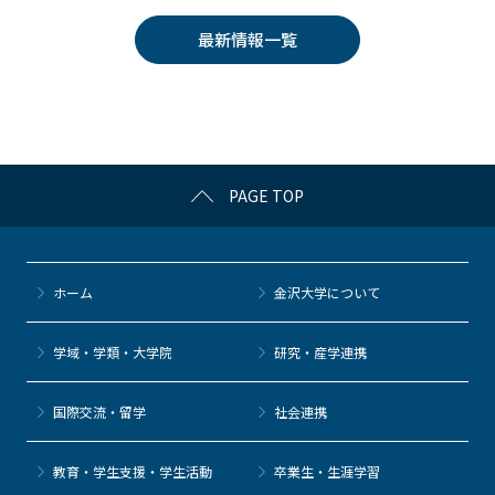
e
er
k
n
最新情報一覧
b
et
a
o
o
k
PAGE TOP
ホーム
金沢大学について
学域・学類・大学院
研究・産学連携
国際交流・留学
社会連携
教育・学生支援・学生活動
卒業生・生涯学習