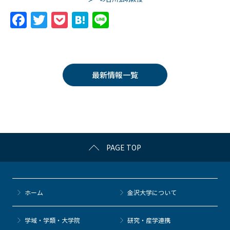
F
T
P
H
Li
a
w
o
at
n
c
itt
c
e
e
e
er
k
n
最新情報一覧
b
et
a
o
o
k
PAGE TOP
ホーム
金沢大学について
学域・学類・大学院
研究・産学連携