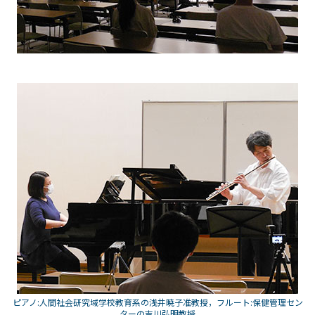
ピアノ:人間社会研究域学校教育系の浅井暁子准教授，フルート:保健管理セン
ターの吉川弘明教授