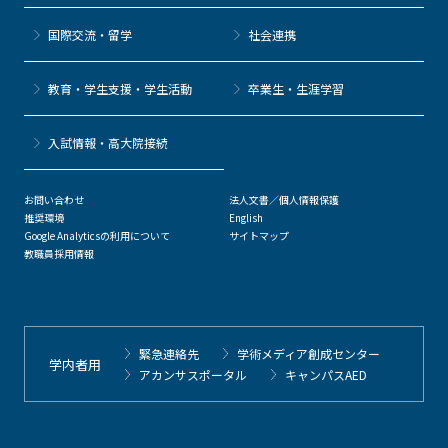
国際交流・留学
社会連携
教育・学生支援・学生活動
卒業生・生涯学習
⼊試情報・高大院接続
お問い合わせ
法人文書／個人情報保護
推奨環境
English
Google Analyticsの利用について
サイトマップ
教職員採用情報
緊急連絡先
学術メディア創成センター
学内者用
アカンサスポータル
キャンパスAED