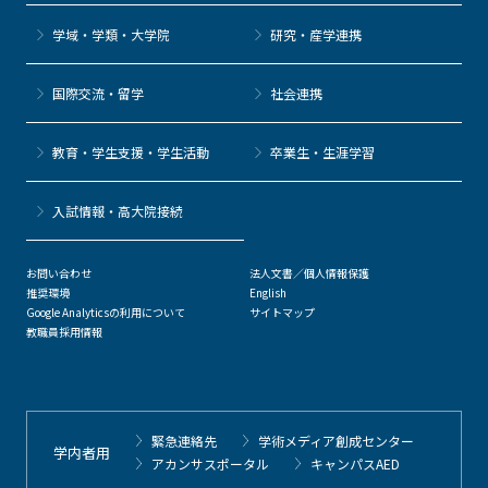
学域・学類・大学院
研究・産学連携
国際交流・留学
社会連携
教育・学生支援・学生活動
卒業生・生涯学習
⼊試情報・高大院接続
お問い合わせ
法人文書／個人情報保護
推奨環境
English
Google Analyticsの利用について
サイトマップ
教職員採用情報
緊急連絡先
学術メディア創成センター
学内者用
アカンサスポータル
キャンパスAED