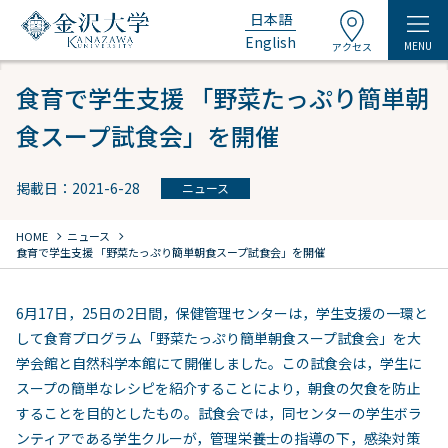
日本語
English
MENU
アクセス
食育で学生支援 「野菜たっぷり簡単朝
食スープ試食会」を開催
掲載日：2021-6-28
ニュース
chevron_right
chevron_right
HOME
ニュース
食育で学生支援 「野菜たっぷり簡単朝食スープ試食会」を開催
6月17日，25日の2日間，保健管理センターは，学生支援の一環と
して食育プログラム「野菜たっぷり簡単朝食スープ試食会」を大
学会館と自然科学本館にて開催しました。この試食会は，学生に
スープの簡単なレシピを紹介することにより，朝食の欠食を防止
することを目的としたもの。試食会では，同センターの学生ボラ
ンティアである学生クルーが，管理栄養士の指導の下，感染対策