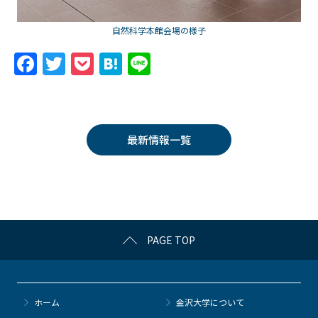
自然科学本館会場の様子
F
T
P
H
Li
a
w
o
at
n
c
itt
c
e
e
e
er
k
n
最新情報一覧
b
et
a
o
o
k
PAGE TOP
ホーム
金沢大学について