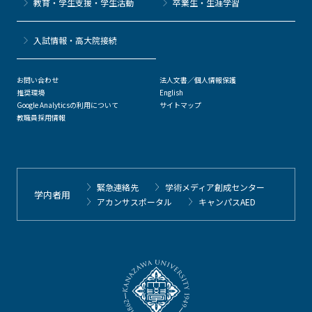
教育・学生支援・学生活動
卒業生・生涯学習
⼊試情報・高大院接続
お問い合わせ
法人文書／個人情報保護
推奨環境
English
Google Analyticsの利用について
サイトマップ
教職員採用情報
緊急連絡先
学術メディア創成センター
学内者用
アカンサスポータル
キャンパスAED