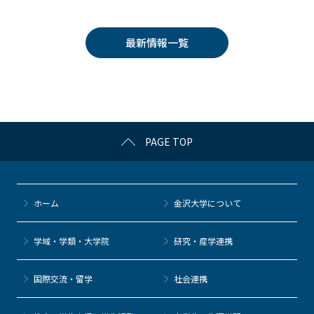
c
itt
c
e
e
e
er
k
n
最新情報一覧
b
et
a
o
o
k
PAGE TOP
ホーム
金沢大学について
学域・学類・大学院
研究・産学連携
国際交流・留学
社会連携