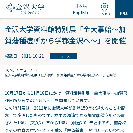
日本語
English
MENU
アクセス
金沢大学資料館特別展「金大事始～加
賀藩種痘所から学都金沢へ～」を開催
掲載日：2011-10-21
ニュース
chevron_right
chevron_right
HOME
ニュース
金沢大学資料館特別展「金大事始～加賀藩種痘所から学都金沢へ～」を開催
10月17日から11月18日にかけ，資料館特別展「金大事始～加賀藩
種痘所から学都金沢へ～」を開催しています。
この特別展は，2012年に金沢大学が創基150年を迎えることを記
念して企画したものです。本学の源流である加賀藩種痘所が設置
された1862（文久2）年から1887（明治20）年頃までの，前身校
とその教育の歴史を本学所蔵の『解体新書』や全国一といわれる