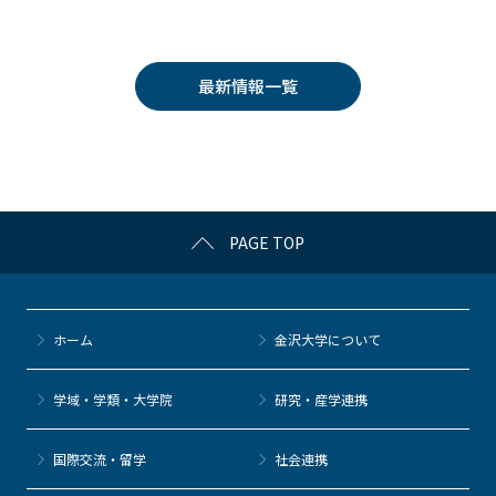
a
w
o
at
n
c
itt
c
e
e
e
er
k
n
最新情報一覧
b
et
a
o
o
k
PAGE TOP
ホーム
金沢大学について
学域・学類・大学院
研究・産学連携
国際交流・留学
社会連携