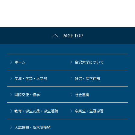
o
o
k
PAGE TOP
ホーム
金沢大学について
学域・学類・大学院
研究・産学連携
国際交流・留学
社会連携
教育・学生支援・学生活動
卒業生・生涯学習
⼊試情報・高大院接続