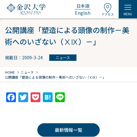
日本語
English
MENU
アクセス
公開講座「塑造による頭像の制作－美
術へのいざない（ⅩⅨ）－」
掲載日：2009-3-24
ニュース
chevron_right
chevron_right
HOME
ニュース
公開講座「塑造による頭像の制作－美術へのいざない（ⅩⅨ）－」
F
T
P
H
Li
a
w
o
at
n
c
itt
c
e
e
e
er
k
n
最新情報一覧
b
et
a