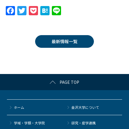
F
T
P
H
Li
a
w
o
at
n
c
itt
c
e
e
e
er
k
n
最新情報一覧
b
et
a
o
o
k
PAGE TOP
ホーム
金沢大学について
学域・学類・大学院
研究・産学連携