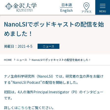
日本語
English
MENU
アクセス
NanoLSIでポッドキャストの配信を始
めました！
掲載日：2021-4-5
ニュース
chevron_right
chevron_right
HOME
ニュース
NanoLSIでポッドキャストの配信を始めました！
ナノ生命科学研究所（NanoLSI）では，研究者の生の声をお届け
する”NanoLSI Podcast”の配信を開始しました。
初回は，4人の海外Principal Investigator（PI）のインタビュー
です。
詳しくは
こちら
をご覧ください。