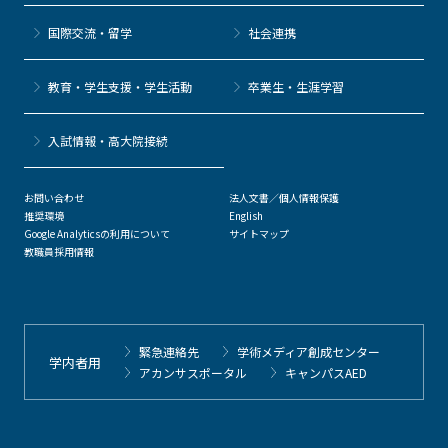
国際交流・留学
社会連携
教育・学生支援・学生活動
卒業生・生涯学習
⼊試情報・高大院接続
お問い合わせ
法人文書／個人情報保護
推奨環境
English
Google Analyticsの利用について
サイトマップ
教職員採用情報
緊急連絡先
学術メディア創成センター
学内者用
アカンサスポータル
キャンパスAED