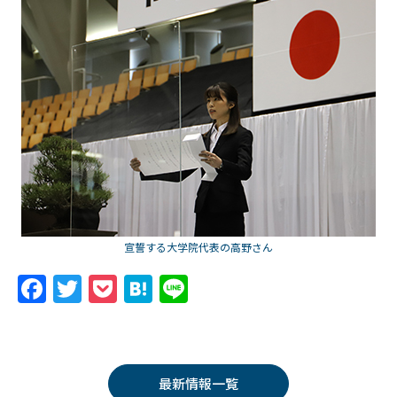
宣誓する大学院代表の高野さん
F
T
P
H
Li
a
w
o
at
n
c
itt
c
e
e
e
er
k
n
最新情報一覧