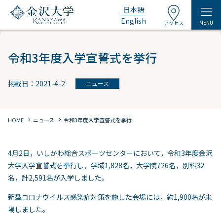
日本語
English
MENU
アクセス
令和3年度入学宣誓式を挙行
掲載日：2021-4-2
ニュース
chevron_right
chevron_right
HOME
ニュース
令和3年度入学宣誓式を挙行
4月2日，いしかわ総合スポーツセンターにおいて，令和3年度金沢
大学入学宣誓式を挙行し，学域1,828名，大学院726名，別科32
名，計2,591名が入学しました。
新型コロナウイルス感染症対策を施した会場には，約1,900名が来
場しました。