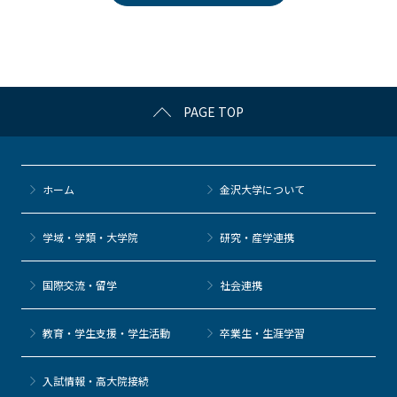
b
et
a
o
o
k
PAGE TOP
ホーム
金沢大学について
学域・学類・大学院
研究・産学連携
国際交流・留学
社会連携
教育・学生支援・学生活動
卒業生・生涯学習
⼊試情報・高大院接続