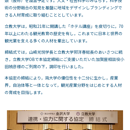
類（仮称）を設置予定です。人文・社会科学のみならず，科学技
術の分野融合の知見を基盤に地域をデザインしブランディングで
きる人材育成に取り組むこととしています。
立教大学は，昭和21年に開講した「ホテル講座」を皮切りに，70
年以上にわたる観光教育の歴史を有し，これまでに日本と世界の
観光業を支える多くの人材を輩出しています。
締結式では，山崎光悦学長と立教大学郭洋春総長のあいさつに続
き，立教大学OBで本協定締結にご支援いただいた加賀屋相談役小
田禎彦様のご列席の下，調印を行いました。
本協定の締結により，両大学の優位性を十二分に生かし，産業
界，自治体等と一体となって，観光産業分野をはじめとする人材
の育成を目指します。