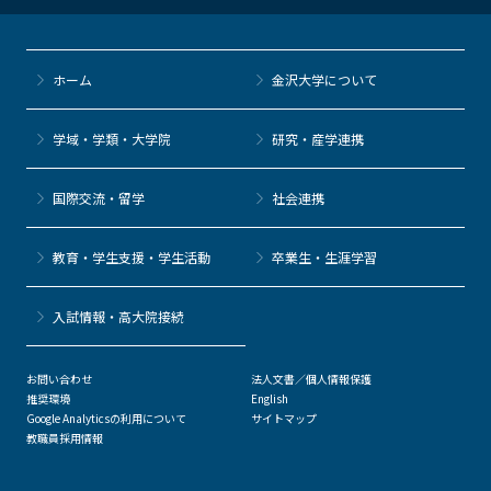
ホーム
金沢大学について
学域・学類・大学院
研究・産学連携
国際交流・留学
社会連携
教育・学生支援・学生活動
卒業生・生涯学習
⼊試情報・高大院接続
お問い合わせ
法人文書／個人情報保護
推奨環境
English
Google Analyticsの利用について
サイトマップ
教職員採用情報