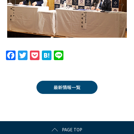
F
T
P
H
Li
a
w
o
at
n
c
itt
c
e
e
e
er
k
n
最新情報一覧
b
et
a
o
o
k
PAGE TOP