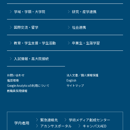
学域・学類・大学院
研究・産学連携
国際交流・留学
社会連携
教育・学生支援・学生活動
卒業生・生涯学習
⼊試情報・高大院接続
お問い合わせ
法人文書／個人情報保護
推奨環境
English
Google Analyticsの利用について
サイトマップ
教職員採用情報
緊急連絡先
学術メディア創成センター
学内者用
アカンサスポータル
キャンパスAED