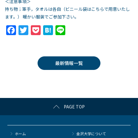
＜注意事項＞
持ち物；軍手，タオルは各自（ビニール袋はこちらで用意いたし
ます。） 暖かい服装でご参加下さい。
F
T
P
H
Li
a
w
o
at
n
c
itt
c
e
e
e
er
k
n
最新情報一覧
b
et
a
o
o
k
PAGE TOP
ホーム
金沢大学について