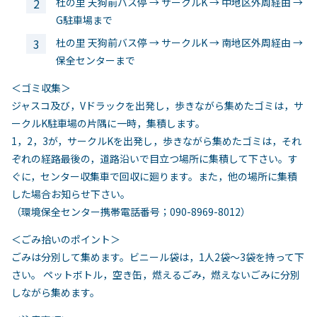
杜の里 天狗前バス停 → サークルK → 中地区外周経由 →
G駐車場まで
杜の里 天狗前バス停 → サークルK → 南地区外周経由 →
保全センターまで
＜ゴミ収集＞
ジャスコ及び，Vドラックを出発し，歩きながら集めたゴミは，サ
ークルK駐車場の片隅に一時，集積します。
1，2，3が，サークルKを出発し，歩きながら集めたゴミは，それ
ぞれの経路最後の，道路沿いで目立つ場所に集積して下さい。す
ぐに，センター収集車で回収に廻ります。また，他の場所に集積
した場合お知らせ下さい。
（環境保全センター携帯電話番号；090-8969-8012）
＜ごみ拾いのポイント＞
ごみは分別して集めます。ビニール袋は，1人2袋～3袋を持って下
さい。 ペットボトル，空き缶，燃えるごみ，燃えないごみに分別
しながら集めます。