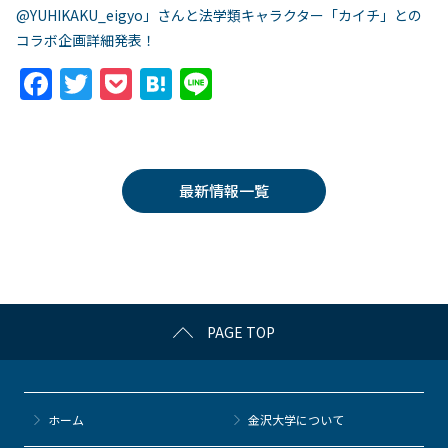
@YUHIKAKU_eigyo」さんと法学類キャラクター「カイチ」との
コラボ企画詳細発表！
F
T
P
H
Li
a
w
o
at
n
c
itt
c
e
e
e
er
k
n
最新情報一覧
b
et
a
o
o
k
PAGE TOP
ホーム
金沢大学について