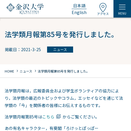
日本語
English
MENU
アクセス
法学類月報第85号を発行しました。
掲載日：2021-3-25
ニュース
chevron_right
chevron_right
HOME
ニュース
法学類月報第85号を発行しました。
法学類月報は，広報委員会および学生ボランティアの協力によ
り，法学類の最近のトピックやコラム，エッセイなどを通じて法
学類の「今」を関係者の皆様にお伝えするものです。
法学類月報第85号は
こちら
からご覧ください。
あの有名キャラクター，有斐閣「ろけっとぽっぽー