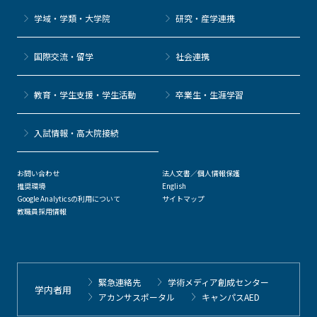
学域・学類・大学院
研究・産学連携
国際交流・留学
社会連携
教育・学生支援・学生活動
卒業生・生涯学習
⼊試情報・高大院接続
お問い合わせ
法人文書／個人情報保護
推奨環境
English
Google Analyticsの利用について
サイトマップ
教職員採用情報
緊急連絡先
学術メディア創成センター
学内者用
アカンサスポータル
キャンパスAED