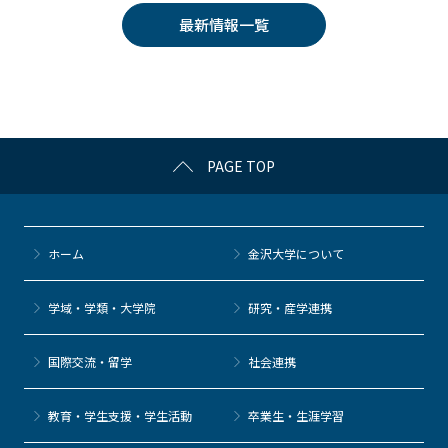
e
er
k
n
最新情報一覧
b
et
a
o
o
k
PAGE TOP
ホーム
金沢大学について
学域・学類・大学院
研究・産学連携
国際交流・留学
社会連携
教育・学生支援・学生活動
卒業生・生涯学習