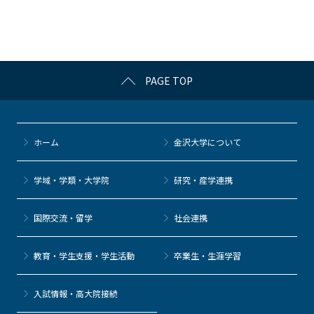
o
o
k
PAGE TOP
ホーム
金沢大学について
学域・学類・大学院
研究・産学連携
国際交流・留学
社会連携
教育・学生支援・学生活動
卒業生・生涯学習
⼊試情報・高大院接続