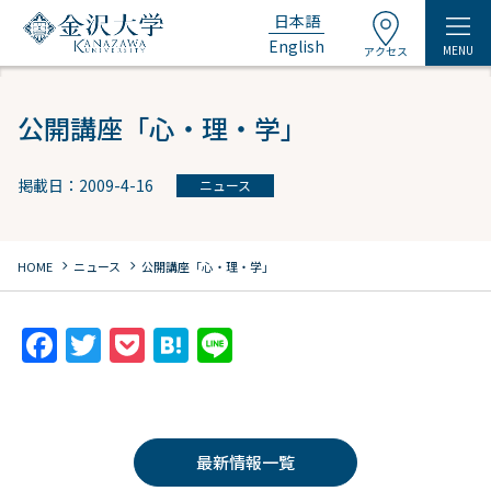
日本語
English
MENU
アクセス
公開講座「心・理・学」
掲載日：2009-4-16
ニュース
chevron_right
chevron_right
HOME
ニュース
公開講座「心・理・学」
F
T
P
H
Li
a
w
o
at
n
c
itt
c
e
e
e
er
k
n
最新情報一覧
b
et
a