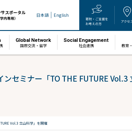
ンサスポータル
日本語
English
学内専用）
寄附・ご支援を
アクセ
お考えの方
h
Global Network
Social Engagement
携
国際交流・留学
社会連携
教育
ミナー「TO THE FUTURE Vol.
RE Vol.3 立山科学」を開催