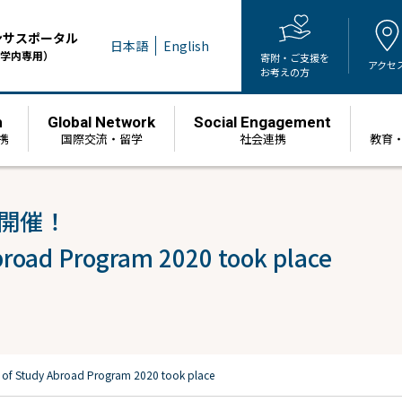
ンサスポータル
日本語
English
学内専用）
寄附・ご支援を
アクセ
お考えの方
h
Global Network
Social Engagement
携
国際交流・留学
社会連携
教育
を開催！
broad Program 2020 took place
n of Study Abroad Program 2020 took place