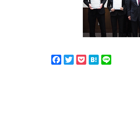
Facebook
Twitter
Pocket
Hatena
Line