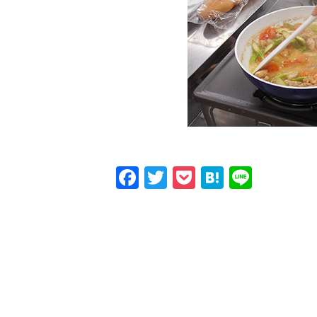
Facebook
Twitter
Pocket
Hatena
Line