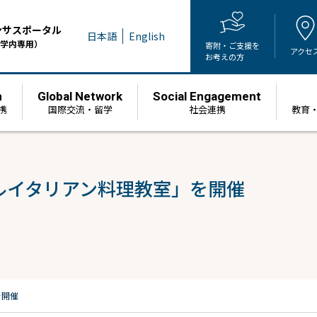
ンサスポータル
日本語
English
学内専用）
寄附・ご支援を
アクセ
お考えの方
h
Global Network
Social Engagement
携
国際交流・留学
社会連携
教育
ルイタリアン料理教室」を開催
を開催