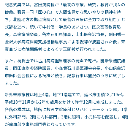
記念式典では，富田病院長が「最高の診療，研究，教育が我々の
使命。職員一同『医の心』で人間性豊かな思いやりの精神を持
ち，北陸地方の拠点病院として最善の医療に全力で取り組む」と
式辞を述べ，続いて中村信一学長のあいさつ，徳永高等教育局
長，森衆議院議員，谷本石川県知事，山出保金沢市長，飛田秀一
金沢大学病院医療支援機構理事長による祝辞が披露された後，来
賓並びに病院関係者によるくす玉開被が行われました。
また，祝賀会では古川病院担当理事の発声で乾杯。馳浩衆議院議
員，岡田直樹参議院議員，小森貴石川県医師会会長，小山信金沢
市医師会会長による祝辞と続き，記念行事は盛況のうちに終了し
ました。
新外来診療棟は地上4階，地下1階建てで，延べ床面積18,719㎡。
平成18年11月から2年の歳月をかけて昨年12月に完成しました。
各階の構成は，地階に核医学診療科とリハビリテーション部，1階
に外科部門，2階に内科部門，3階に眼科，小児科等を配置し，4階
が輸血部や事務部門等となっています。