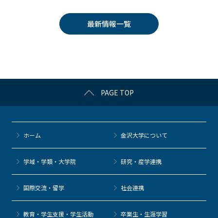
c
itt
c
e
e
e
er
k
n
最新情報一覧
b
et
a
o
o
k
PAGE TOP
ホーム
金沢大学について
学域・学類・大学院
研究・産学連携
国際交流・留学
社会連携
教育・学生支援・学生活動
卒業生・生涯学習