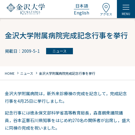
日本語
English
MENU
アクセス
金沢大学附属病院完成記念行事を挙行
掲載日：2009-5-1
ニュース
chevron_right
chevron_right
HOME
ニュース
金沢大学附属病院完成記念行事を挙行
金沢大学附属病院は，新外来診療棟の完成を記念して，完成記念
行事を4月25日に挙行しました。
記念行事には徳永保文部科学省高等教育局長，森喜朗衆議院議
員，谷本正憲石川県知事をはじめ約270名の関係者が出席し，盛大
に同棟の完成を祝いました。