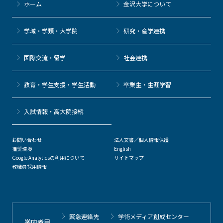
ホーム
金沢大学について
学域・学類・大学院
研究・産学連携
国際交流・留学
社会連携
教育・学生支援・学生活動
卒業生・生涯学習
⼊試情報・高大院接続
お問い合わせ
法人文書／個人情報保護
推奨環境
English
Google Analyticsの利用について
サイトマップ
教職員採用情報
緊急連絡先
学術メディア創成センター
学内者用