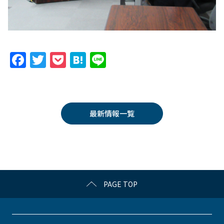
F
T
P
H
Li
a
w
o
at
n
c
itt
c
e
e
e
er
k
n
最新情報一覧
b
et
a
o
o
k
PAGE TOP