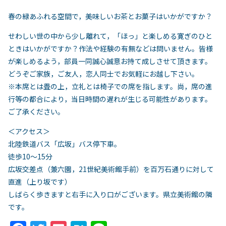
春の緑あふれる空間で，美味しいお茶とお菓子はいかがですか？
せわしい世の中から少し離れて，「ほっ」と楽しめる寛ぎのひと
ときはいかがですか？作法や経験の有無などは問いません。皆様
が楽しめるよう，部員一同誠心誠意お持て成しさせて頂きます。
どうぞご家族，ご友人，恋人同士でお気軽にお越し下さい。
※本席とは畳の上，立礼とは椅子での席を指します。尚，席の進
行等の都合により，当日時間の遅れが生じる可能性があります。
ご了承ください。
＜アクセス＞
北陸鉄道バス「広坂」バス停下車。
徒歩10～15分
広坂交差点（兼六園，21世紀美術館手前）を百万石通りに対して
直進（上り坂です）
しばらく歩きますと右手に入り口がございます。県立美術館の隣
です。