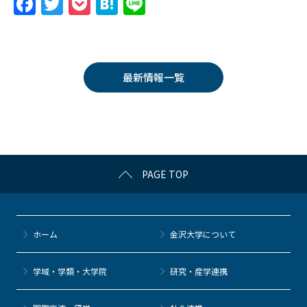
F
T
P
H
Li
a
w
o
at
n
c
itt
c
e
e
e
er
k
n
最新情報一覧
b
et
a
o
o
k
PAGE TOP
ホーム
金沢大学について
学域・学類・大学院
研究・産学連携