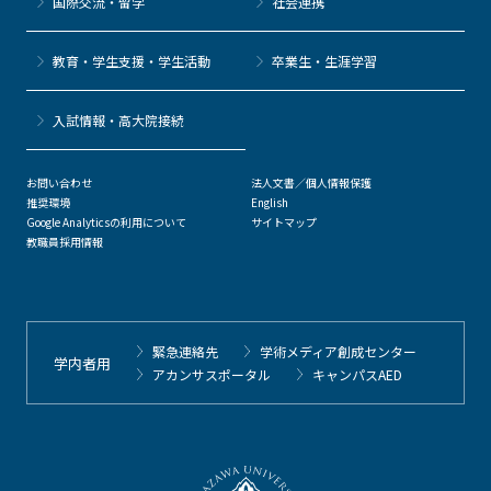
国際交流・留学
社会連携
教育・学生支援・学生活動
卒業生・生涯学習
⼊試情報・高大院接続
お問い合わせ
法人文書／個人情報保護
推奨環境
English
Google Analyticsの利用について
サイトマップ
教職員採用情報
緊急連絡先
学術メディア創成センター
学内者用
アカンサスポータル
キャンパスAED