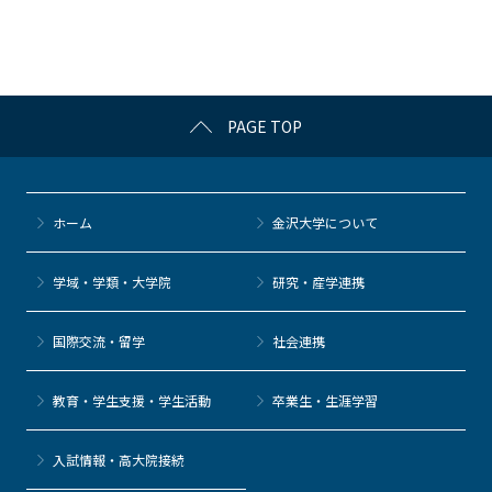
o
o
k
PAGE TOP
ホーム
金沢大学について
学域・学類・大学院
研究・産学連携
国際交流・留学
社会連携
教育・学生支援・学生活動
卒業生・生涯学習
⼊試情報・高大院接続