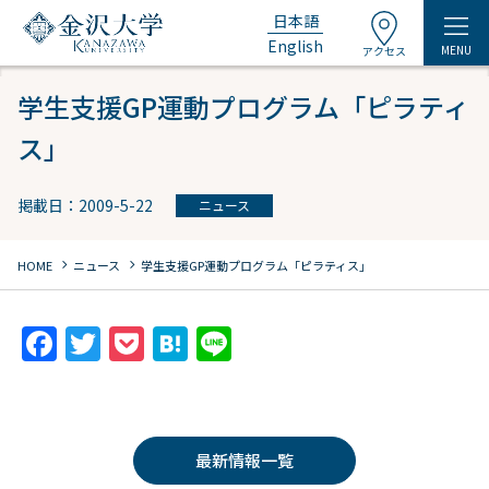
日本語
English
MENU
アクセス
学生支援GP運動プログラム「ピラティ
ス」
掲載日：2009-5-22
ニュース
chevron_right
chevron_right
HOME
ニュース
学生支援GP運動プログラム「ピラティス」
F
T
P
H
Li
a
w
o
at
n
c
itt
c
e
e
e
er
k
n
最新情報一覧
b
et
a