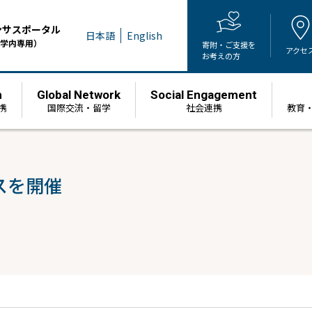
ンサスポータル
日本語
English
学内専用）
寄附・ご支援を
アクセ
お考えの方
h
Global Network
Social Engagement
携
国際交流・留学
社会連携
教育
スを開催