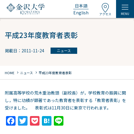
日本語
English
MENU
アクセス
平成23年度教育者表彰
掲載日：2011-11-24
ニュース
chevron_right
chevron_right
HOME
ニュース
平成23年度教育者表彰
附属高等学校の荒木重治教頭（副校長）が，学校教育の振興に関
し，特に功績が顕著であった教育者を表彰する「教育者表彰」を
受けました。 表彰式は11月30日に東京で行われます。
F
T
P
H
Li
a
w
o
at
n