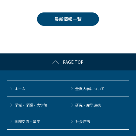
c
itt
c
e
e
e
er
k
n
最新情報一覧
b
et
a
o
o
k
PAGE TOP
ホーム
金沢大学について
学域・学類・大学院
研究・産学連携
国際交流・留学
社会連携