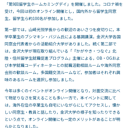
「第9回留学生ホームカミングデイ」を開催しました。コロナ禍を
受け，今回は初のオンライン開催とし，国内外から留学生同窓
生，留学生ら約100名が参加しました。
第一部では，山崎光悦学長からの歓迎のあいさつを皮切りに，本
学卒業生のブシマキン・バジム氏による基調講演，金沢大学各国
同窓会代表者からの活動紹介大学がありました。続く第二部で
は，金沢大学が現在取り組んでいる「『かがやき・つなぐ』北
陸・信州留学生就職促進プログラム」主催による，OB・OGおよ
び本学就職コーディネーターとの就職活動相談ルームや海外同窓
会別の歓談ルーム，多国籍交流ルームなど，参加者はそれぞれ興
味のあるルームを選択し参加しました。
今年は多くのイベントがオンライン開催となり，対面交流に比べ
て物足りなさを覚えることも多い一方で，本イベントに関して
は，海外在住の卒業生も自宅にいながらにしてアクセスし，懐か
しい同窓生・教員と話したり，金沢大学の様子を知ったりできる
という点で，オンライン開催にも一定のメリットがあることが明
らかとなりました。