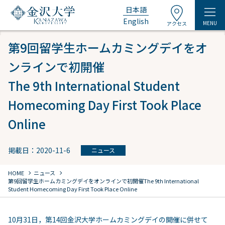
日本語
English
MENU
アクセス
第9回留学生ホームカミングデイをオ
ンラインで初開催
The 9th International Student
Homecoming Day First Took Place
Online
掲載日：2020-11-6
ニュース
chevron_right
chevron_right
HOME
ニュース
第9回留学生ホームカミングデイをオンラインで初開催
The 9th International
Student Homecoming Day First Took Place Online
10月31日，第14回金沢大学ホームカミングデイの開催に併せて