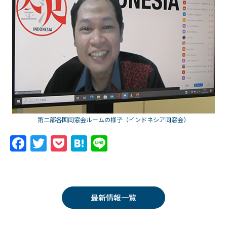
第二部各国同窓会ルームの様子（インドネシア同窓会）
F
T
P
H
Li
a
w
o
at
n
c
itt
c
e
e
e
er
k
n
最新情報一覧
b
et
a
o