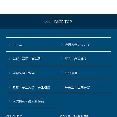
o
k
PAGE TOP
ホーム
金沢大学について
学域・学類・大学院
研究・産学連携
国際交流・留学
社会連携
教育・学生支援・学生活動
卒業生・生涯学習
⼊試情報・高大院接続
お問い合わせ
法人文書／個人情報保護