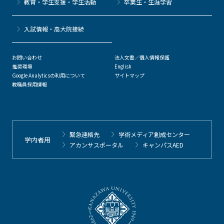
教育・学生支援・学生活動
卒業生・生涯学習
⼊試情報・高大院接続
お問い合わせ
法人文書／個人情報保護
推奨環境
English
Google Analyticsの利用について
サイトマップ
教職員採用情報
緊急連絡先
学術メディア創成センター
学内者用
アカンサスポータル
キャンパスAED