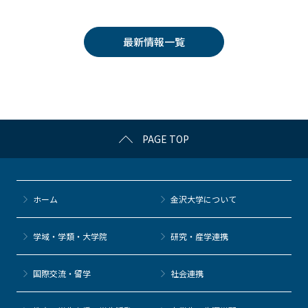
c
itt
c
e
e
e
er
k
n
最新情報一覧
b
et
a
o
o
k
PAGE TOP
ホーム
金沢大学について
学域・学類・大学院
研究・産学連携
国際交流・留学
社会連携