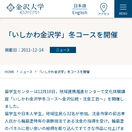
日本語
English
MENU
アクセス
「いしかわ金沢学」冬コースを開催
掲載日：2011-12-14
ニュース
chevron_right
chevron_right
HOME
ニュース
「いしかわ金沢学」冬コースを開催
留学生センターは12月10日，地域連携推進センターで文化体験講
座「いしかわ金沢学冬コース～金沢伝統・沈金工芸～」を開催し
ました。
留学生や日本人学生，地域住民ら32名が参加。沈金作家の前古孝
人氏から輪島塗特有の装飾技法である沈金の指導を受け，輪島塗
のパネルに思い思いの絵柄を彫り込んですてきな作品に仕上げま