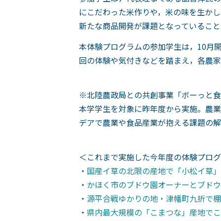
にこだわった米作りや，米の味を生かし
新たな商品開発が課題となっていること
本体験プログラムの参加学生は，10月
回の体験や気付きなどを踏まえ，各農家
※北陸農政局との共創事業「ボーっと食
本学学生を対象に昨年度から実施。農業
デアで農業や食品産業が抱える課題の解
＜これまで実施した今年度の体験プログ
・
国産イ草の北限の産地で「小松イ草」の伝
・
かほく市のブドウ園オーナーとブドウ産地
・
源平合戦ゆかりの地・津幡町九折で棚田活
・
県内最大規模の「こまつな」産地でこれか