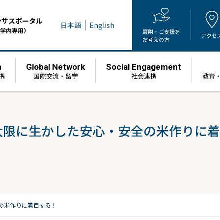
ンサスポータル
日本語
English
学内専用）
寄附・ご支援を
アクセ
お考えの方
h
Global Network
Social Engagement
携
国際交流・留学
社会連携
教育
最大限に生かした安心・安全の米作りに
全の米作りに着目する！