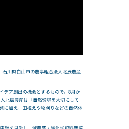
，石川県白山市の農事組合法人北辰農産
イデア創出の機会とするもので，8月か
法人北辰農産は「自然環境を大切にして
発に加え，田植えや稲刈りなどの自然体
店舗を見学し，減農薬・減化学肥料栽培