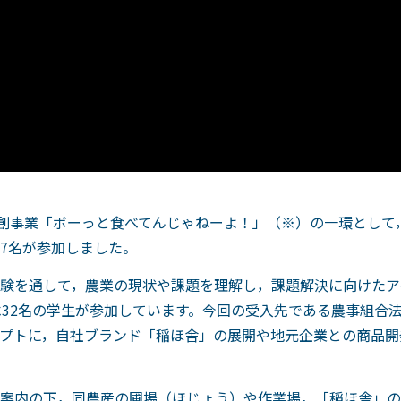
共創事業「ボーっと食べてんじゃねーよ！」（※）の一環として
7名が参加しました。
験を通して，農業の現状や課題を理解し，課題解決に向けたア
べ32名の学生が参加しています。今回の受入先である農事組合
プトに，自社ブランド「稲ほ舎」の展開や地元企業との商品開
案内の下，同農産の圃場（ほじょう）や作業場，「稲ほ舎」の