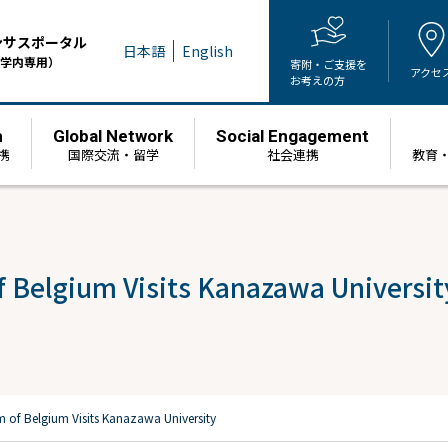
ンサスポータル
日本語
English
学内専用）
寄附・ご支援を
アクセ
お考えの方
h
Global Network
Social Engagement
携
国際交流・留学
社会連携
教育
 Belgium Visits Kanazawa Universit
of Belgium Visits Kanazawa University