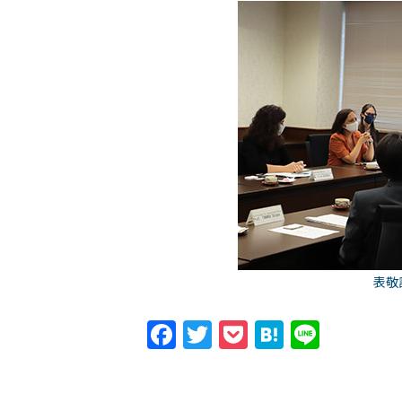
表敬
Facebook
Twitter
Pocket
Hatena
Line