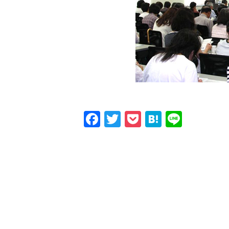
Facebook
Twitter
Pocket
Hatena
Line