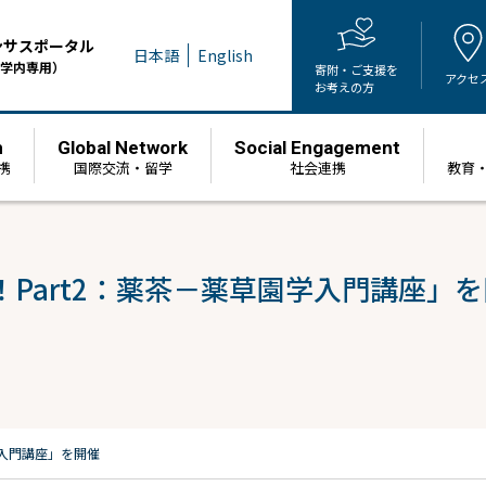
ンサスポータル
日本語
English
学内専用）
寄附・ご支援を
アクセ
お考えの方
h
Global Network
Social Engagement
携
国際交流・留学
社会連携
教育
Part2：薬茶－薬草園学入門講座」
学入門講座」を開催