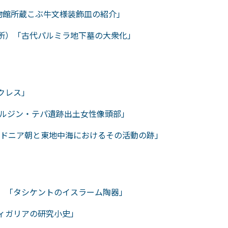
博物館所蔵こぶ牛文様装飾皿の紹介」
究所）「古代パルミラ地下墓の大衆化」
ラクレス」
ルベルジン・テパ遺跡出土女性像頭部」
のマケドニア朝と東地中海におけるその活動の跡」
学）「タシケントのイスラーム陶器」
フィガリアの研究小史」