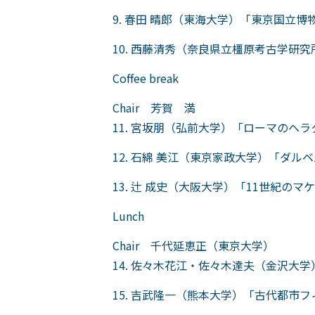
9. 春田 晴郎（東海大学）「東京国立
10. 西藤清秀（奈良県立橿原考古学研
Coffee break
Chair 芳賀 満
11. 宮坂朋（弘前大学）「ローマのヘ
12. 石綿 美江（東京家政大学）「ダ
13. 辻 成史（大阪大学）「11世紀
Lunch
Chair 千代延恵正（東京大学）
14. 佐々木花江・佐々木達夫（金沢大
15. 吉武隆一（熊本大学）「古代都市