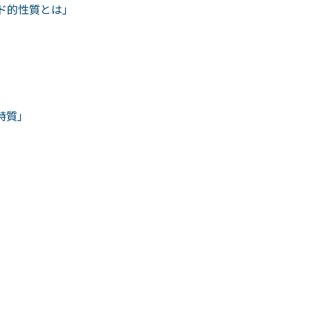
ド的性質とは」
特質」