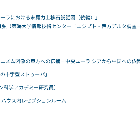
）
ンダーラにおける末羅力士移石説話図（続編）」
谷雅弘（東海大学情報技術センター「エジプト・西方デルタ調査－
ヘレニズム図像の東方への伝播－中央ユーラ シアから中国への仏
ンの十字型ストゥーパ」
タン科学アカデミー研究員）
学ゲストハウス内レセプションルーム