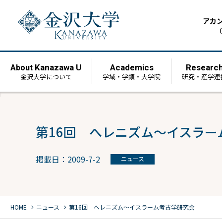
アカ
（
Kanazawa U
Academics
Researc
About
金沢大学について
学域・学類・大学院
研究・産学連
第16回 へレニズム～イスラー
掲載日：2009-7-2
ニュース
chevron_right
chevron_right
HOME
ニュース
第16回 へレニズム～イスラーム考古学研究会