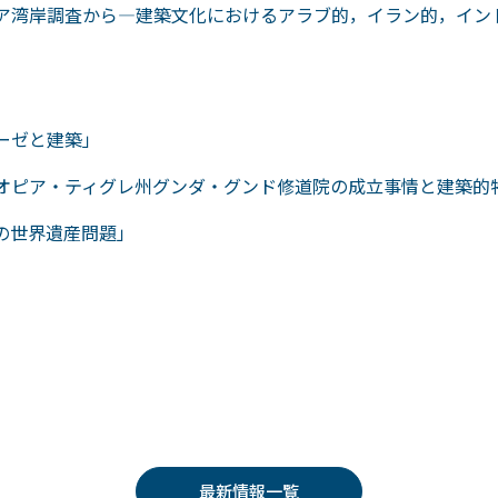
ルシア湾岸調査から―建築文化におけるアラブ的，イラン的，イン
テーゼと建築」
エチオピア・ティグレ州グンダ・グンド修道院の成立事情と建築的
アの世界遺産問題」
最新情報一覧