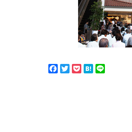
Facebook
Twitter
Pocket
Hatena
Line