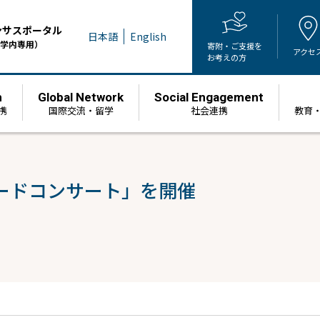
ンサスポータル
日本語
English
学内専用）
寄附・ご支援を
アクセ
お考えの方
h
Global Network
Social Engagement
携
国際交流・留学
社会連携
教育
ードコンサート」を開催