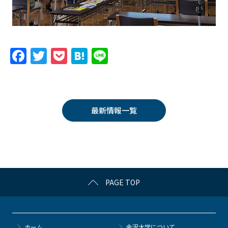
F
T
P
H
Li
a
w
o
at
n
c
itt
c
e
e
e
er
k
n
最新情報一覧
b
et
a
o
o
k
PAGE TOP
ホーム
金沢大学について