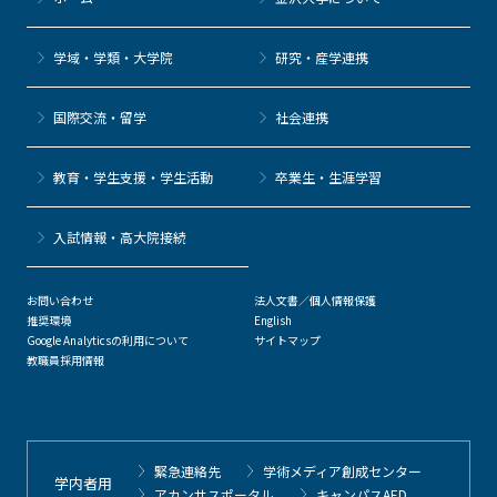
学域・学類・大学院
研究・産学連携
国際交流・留学
社会連携
教育・学生支援・学生活動
卒業生・生涯学習
⼊試情報・高大院接続
お問い合わせ
法人文書／個人情報保護
推奨環境
English
Google Analyticsの利用について
サイトマップ
教職員採用情報
緊急連絡先
学術メディア創成センター
学内者用
アカンサスポータル
キャンパスAED