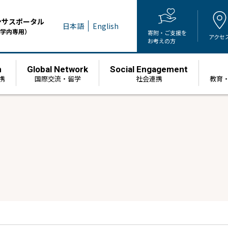
ンサスポータル
日本語
English
学内専用）
寄附・ご支援を
アクセ
お考えの方
h
Global Network
Social Engagement
携
国際交流・留学
社会連携
教育