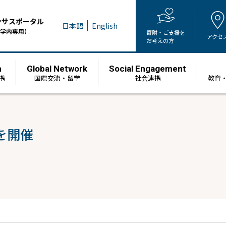
ンサスポータル
日本語
English
学内専用）
寄附・ご支援を
アクセ
お考えの方
h
Global Network
Social Engagement
携
国際交流・留学
社会連携
教育
を開催