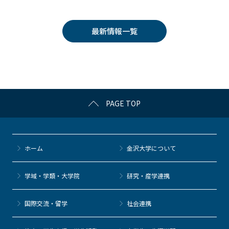
c
itt
c
e
e
e
er
k
n
最新情報一覧
b
et
a
o
o
k
PAGE TOP
ホーム
金沢大学について
学域・学類・大学院
研究・産学連携
国際交流・留学
社会連携