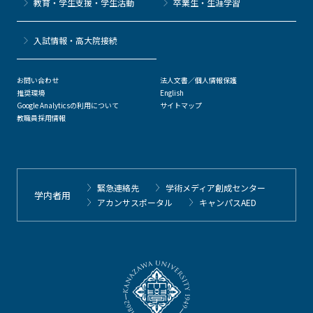
教育・学生支援・学生活動
卒業生・生涯学習
⼊試情報・高大院接続
お問い合わせ
法人文書／個人情報保護
推奨環境
English
Google Analyticsの利用について
サイトマップ
教職員採用情報
緊急連絡先
学術メディア創成センター
学内者用
アカンサスポータル
キャンパスAED