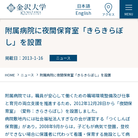
日本語
English
MENU
アクセス
附属病院に夜間保育室「きらきらぼ
し」を設置
掲載日：2013-1-16
ニュース
chevron_right
chevron_right
HOME
ニュース
附属病院に夜間保育室「きらきらぼし」を設置
附属病院では，職員が安心して働くための職場環境整備及び仕事
と育児の両立支援を推進するため，2012年12月28日から「夜間保
育室」（愛称：きらきらぼし）を設置しました。
病院敷地内には社会福祉法人すぎなの会が運営する「つくしんぼ
保育園」があり，2008年9月からは，子どもが病気で登園，登校
ができない場合に保護者に代わって看護・保育する施設として病