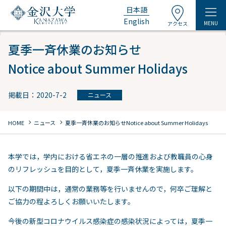
日本語
English
MENU
アクセス
夏季一斉休業のお知らせ
Notice about Summer Holidays
掲載日：2020-7-2
ニュース
chevron_right
chevron_right
HOME
ニュース
夏季一斉休業のお知らせ
Notice about Summer Holidays
本学では，学内における省エネの一層の推進および教職員の心身
のリフレッシュを目的として，夏季一斉休業を実施します。
以下の期間中は，通常の業務等を行いませんので，何卒ご理解と
ご協力の程よろしくお願いいたします。
今後の新型コロナウイルス感染症の感染状況によっては，夏季一