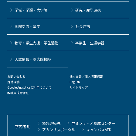
学域・学類・大学院
研究・産学連携
国際交流・留学
社会連携
教育・学生支援・学生活動
卒業生・生涯学習
⼊試情報・高大院接続
お問い合わせ
法人文書／個人情報保護
推奨環境
English
Google Analyticsの利用について
サイトマップ
教職員採用情報
緊急連絡先
学術メディア創成センター
学内者用
アカンサスポータル
キャンパスAED