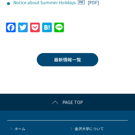
Notice about Summer Holidays
[PDF]
F
T
P
H
Li
a
w
o
at
n
c
itt
c
e
e
e
er
k
n
最新情報一覧
b
et
a
o
o
k
PAGE TOP
ホーム
金沢大学について