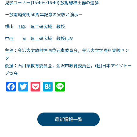
見学コーナー(15:40～16:40) 放射線検出器の進歩
－放電箱発明50周年記念の実験と演示―
横山 明彦 理工研究域 教授
中西 孝 理工研究域 教授ほか
主催：金沢大学放射性同位元素委員会，金沢大学学際科実験セン
ター
後援：石川県教育委員会，金沢市教育委員会，(社)日本アイソトー
プ協会
F
T
P
H
Li
a
w
o
at
n
c
itt
c
e
e
e
er
k
n
最新情報一覧
b
et
a
o