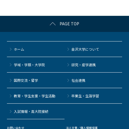
o
k
PAGE TOP
ホーム
金沢大学について
学域・学類・大学院
研究・産学連携
国際交流・留学
社会連携
教育・学生支援・学生活動
卒業生・生涯学習
⼊試情報・高大院接続
お問い合わせ
法人文書／個人情報保護