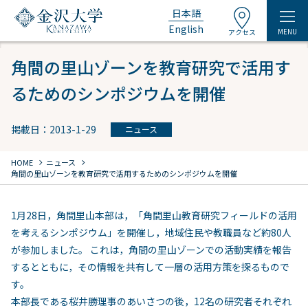
日本語
English
MENU
アクセス
角間の里山ゾーンを教育研究で活用す
るためのシンポジウムを開催
掲載日：2013-1-29
ニュース
chevron_right
chevron_right
HOME
ニュース
角間の里山ゾーンを教育研究で活用するためのシンポジウムを開催
1月28日，角間里山本部は，「角間里山教育研究フィールドの活用
を考えるシンポジウム」を開催し，地域住民や教職員など約80人
が参加しました。 これは，角間の里山ゾーンでの活動実績を報告
するとともに，その情報を共有して一層の活用方策を探るもので
す。
本部長である桜井勝理事のあいさつの後，12名の研究者それぞれ