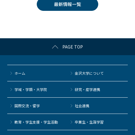
e
er
k
n
最新情報一覧
b
et
a
o
o
k
PAGE TOP
ホーム
金沢大学について
学域・学類・大学院
研究・産学連携
国際交流・留学
社会連携
教育・学生支援・学生活動
卒業生・生涯学習