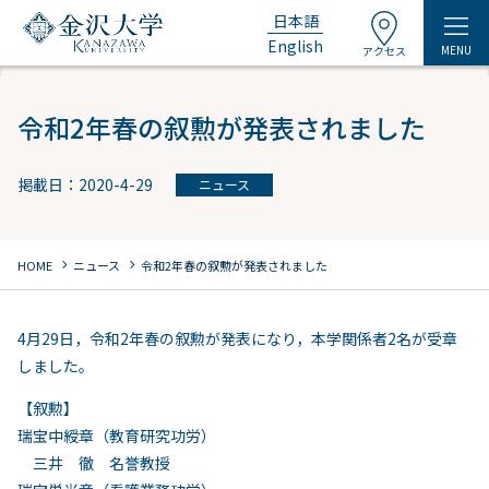
日本語
English
MENU
アクセス
令和2年春の叙勲が発表されました
掲載日：2020-4-29
ニュース
chevron_right
chevron_right
HOME
ニュース
令和2年春の叙勲が発表されました
4月29日，令和2年春の叙勲が発表になり，本学関係者2名が受章
しました。
【叙勲】
瑞宝中綬章（教育研究功労）
三井 徹 名誉教授