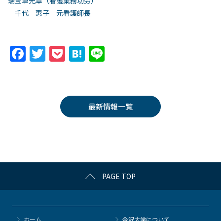
瑞宝単光章（看護業務功労）
千代 惠子 元看護師長
F
T
P
H
Li
a
w
o
at
n
c
itt
c
e
e
e
er
k
n
最新情報一覧
b
et
a
o
o
k
PAGE TOP
ホーム
金沢大学について