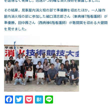
を遺憾なく発揮し，迅速かつ的確な消火技術を披露しました。
その結果，見事屋内消火栓の部で準優勝を収めたほか，一人操作
屋内消火栓の部に参加した細口清志郎さん（東病棟7階看護師）が
準優勝，田中茜さん（西病棟6階看護師）が敢闘賞を収める大健闘
を見せました。
F
T
P
H
Li
a
w
o
at
n