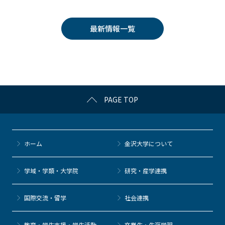
c
itt
c
e
e
e
er
k
n
最新情報一覧
b
et
a
o
o
k
PAGE TOP
ホーム
金沢大学について
学域・学類・大学院
研究・産学連携
国際交流・留学
社会連携
教育・学生支援・学生活動
卒業生・生涯学習