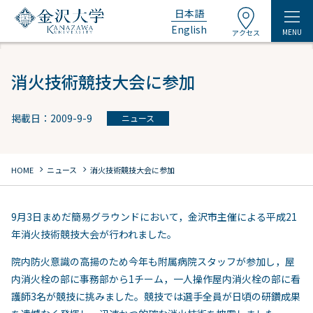
日本語
English
MENU
アクセス
消火技術競技大会に参加
掲載日：2009-9-9
ニュース
chevron_right
chevron_right
HOME
ニュース
消火技術競技大会に参加
9月3日まめだ簡易グラウンドにおいて，金沢市主催による平成21
年消火技術競技大会が行われました。
院内防火意識の高揚のため今年も附属病院スタッフが参加し，屋
内消火栓の部に事務部から1チーム，一人操作屋内消火栓の部に看
護師3名が競技に挑みました。競技では選手全員が日頃の研鑽成果